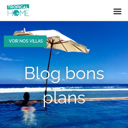
M
e
n
u
VOIR NOS VILLAS
Blog bons
plans