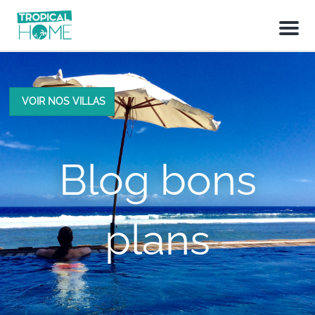
M
e
n
u
VOIR NOS VILLAS
Blog bons
plans