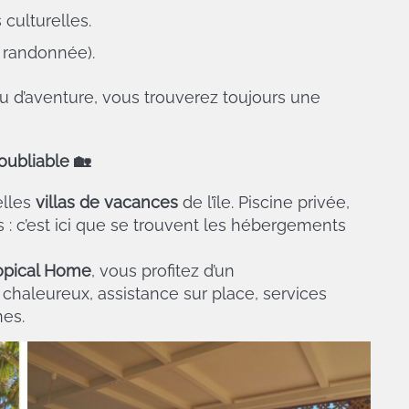
culturelles.
 randonnée).
 d’aventure, vous trouverez toujours une
noubliable
🏡
elles
villas de vacances
de l’île. Piscine privée,
: c’est ici que se trouvent les hébergements
opical Home
, vous profitez d’un
haleureux, assistance sur place, services
nes.