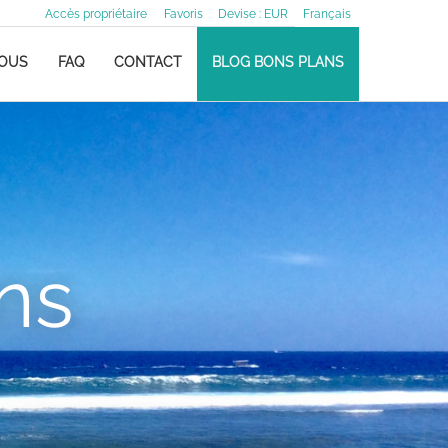
Accès propriétaire
Favoris
Devise :
EUR
Français
NOUS
FAQ
CONTACT
BLOG BONS PLANS
ns