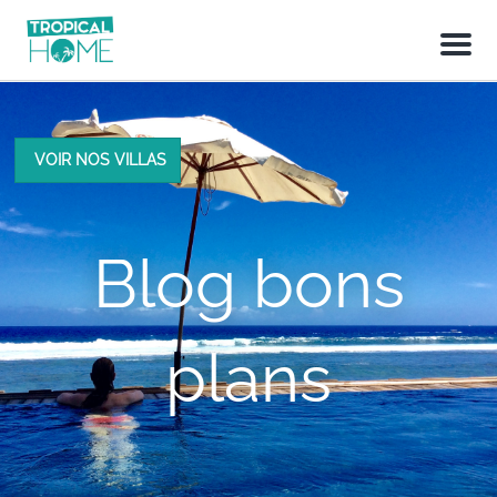
M
e
n
u
VOIR NOS VILLAS
Blog bons
plans