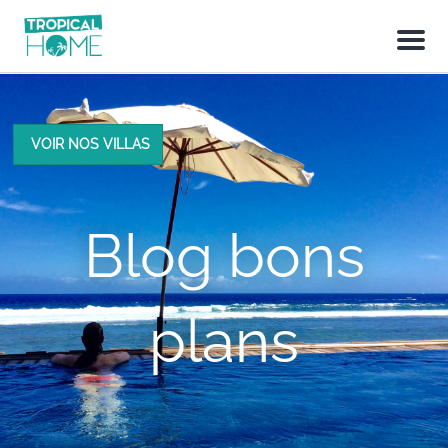
M
e
n
u
VOIR NOS VILLAS
Blog bons
plans