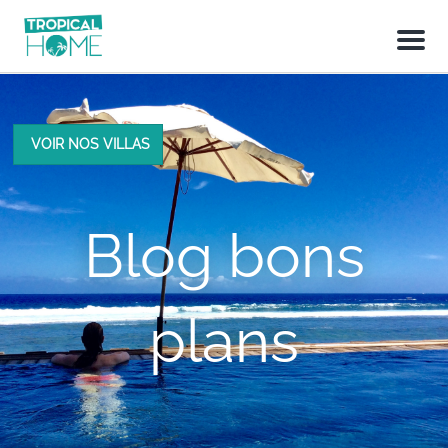
M
e
n
u
VOIR NOS VILLAS
Blog bons
plans