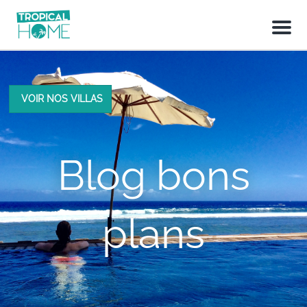
M
e
n
u
VOIR NOS VILLAS
Blog bons
plans