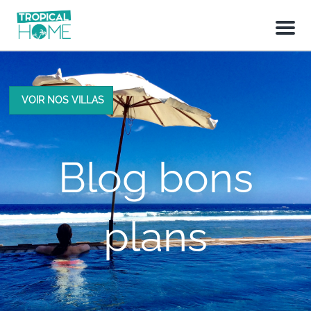
M
e
n
u
VOIR NOS VILLAS
Blog bons
plans