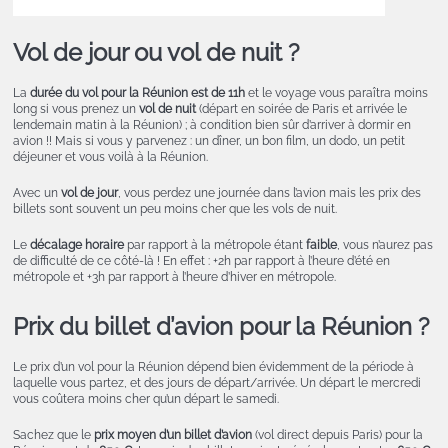
Vol de jour ou vol de nuit ?
La
durée du vol pour la Réunion est de 11h
et le voyage vous paraîtra moins
long si vous prenez un
vol de nuit
(départ en soirée de Paris et arrivée le
lendemain matin à la Réunion) ; à condition bien sûr d’arriver à dormir en
avion !! Mais si vous y parvenez : un dîner, un bon film, un dodo, un petit
déjeuner et vous voilà à la Réunion.
Avec un
vol de jour
, vous perdez une journée dans l’avion mais les prix des
billets sont souvent un peu moins cher que les vols de nuit.
Le
décalage horaire
par rapport à la métropole étant
faible
, vous n’aurez pas
de difficulté de ce côté-là ! En effet : +2h par rapport à l’heure d’été en
métropole et +3h par rapport à l’heure d’hiver en métropole.
Prix du billet d’avion pour la Réunion ?
Le prix d’un vol pour la Réunion dépend bien évidemment de la période à
laquelle vous partez, et des jours de départ/arrivée. Un départ le mercredi
vous coûtera moins cher qu’un départ le samedi.
Sachez que le
prix moyen d’un billet d’avion
(vol direct depuis Paris) pour la