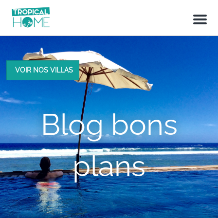
M
e
n
u
VOIR NOS VILLAS
Blog bons
plans