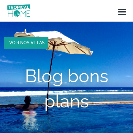
M
e
n
u
VOIR NOS VILLAS
Blog bons
plans