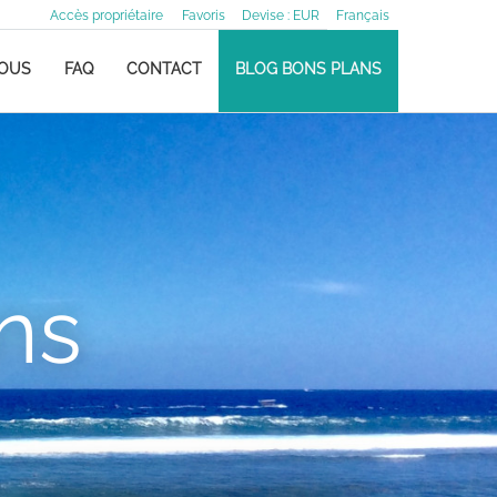
Accès propriétaire
Favoris
Devise :
EUR
Français
NOUS
FAQ
CONTACT
BLOG BONS PLANS
ns