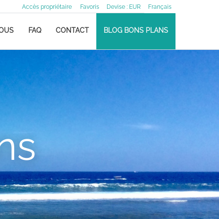
Accès propriétaire
Favoris
Devise :
EUR
Français
NOUS
FAQ
CONTACT
BLOG BONS PLANS
ns