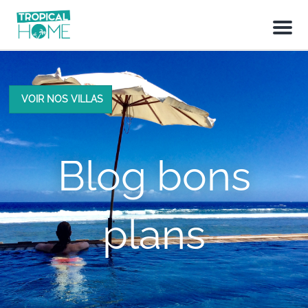
M
e
n
u
VOIR NOS VILLAS
Blog bons
plans