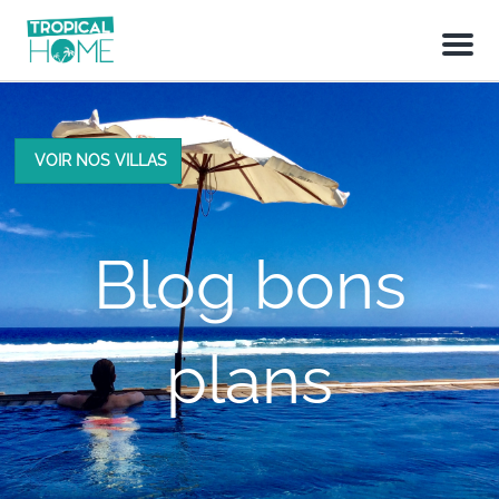
M
e
n
u
VOIR NOS VILLAS
Blog bons
plans