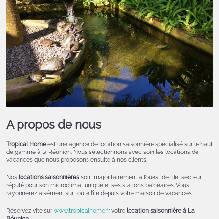
A propos de nous
Tropical Home
est une agence de location saisonnière spécialisé sur le haut
de gamme à la Réunion. Nous sélectionnons avec soin les locations de
vacances que nous proposons ensuite à nos clients.
Nos
locations saisonnières
sont majoritairement à l’ouest de l’île, secteur
réputé pour son microclimat unique et ses stations balnéaires. Vous
rayonnerez aisément sur toute l’île depuis votre maison de vacances !
Réservez vite sur
www.tropicalhome.fr
votre
location saisonnière à La
Réunion
!