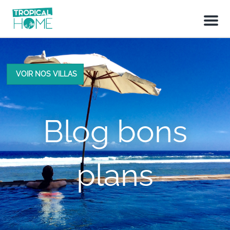
M
e
n
u
VOIR NOS VILLAS
Blog bons
plans