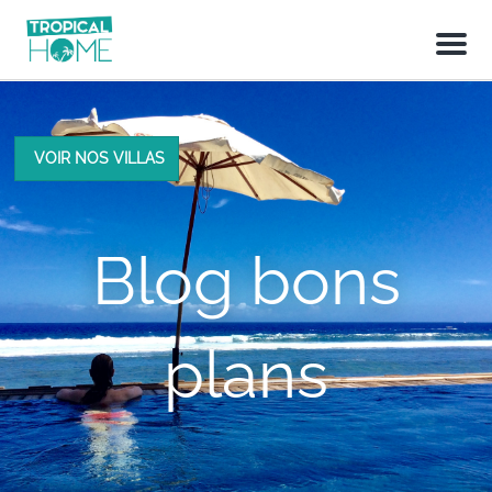
M
e
n
u
VOIR NOS VILLAS
Blog bons
plans