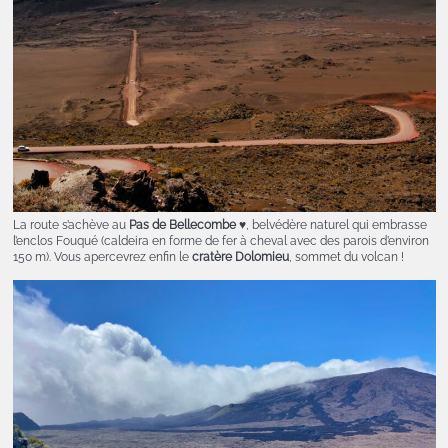
La route s’achève au
Pas de Bellecombe
♥
, belvédère naturel qui embrasse
l’enclos Fouqué (caldeira en forme de fer à cheval avec des parois d’environ
150 m). Vous apercevrez enfin le
cratère Dolomieu
, sommet du volcan !