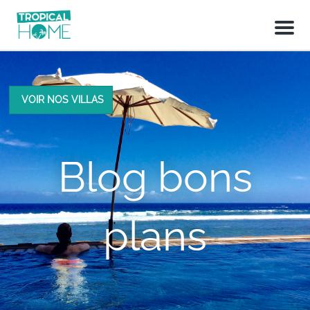
M
e
n
u
VOIR NOS VILLAS
Blog bons
plans