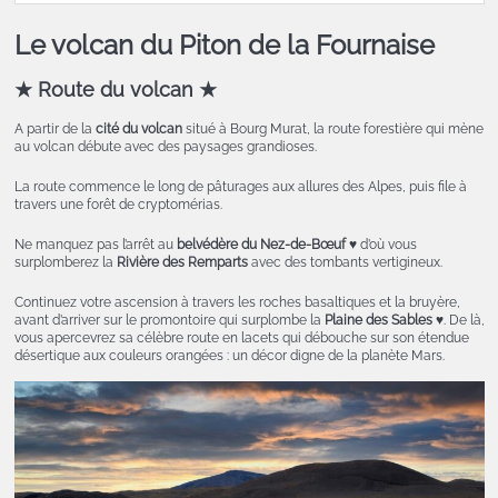
Le volcan du Piton de la Fournaise
★
Route du volcan
★
A partir de la
cité du volcan
situé à Bourg Murat, la route forestière qui mène
au volcan débute avec des paysages grandioses.
La route commence le long de pâturages aux allures des Alpes, puis file à
travers une forêt de cryptomérias.
Ne manquez pas l’arrêt au
belvédère du Nez-de-Bœuf
♥
d’où vous
surplomberez la
Rivière des Remparts
avec des tombants vertigineux.
Continuez votre ascension à travers les roches basaltiques et la bruyère,
avant d’arriver sur le promontoire qui surplombe la
Plaine des Sables
♥
. De là,
vous apercevrez sa célèbre route en lacets qui débouche sur son étendue
désertique aux couleurs orangées : un décor digne de la planète Mars.