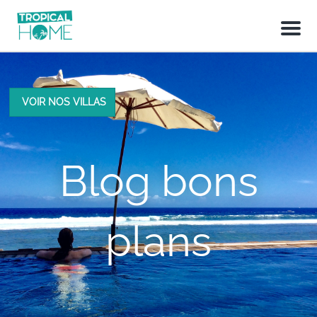
M
e
n
u
VOIR NOS VILLAS
Blog bons
plans