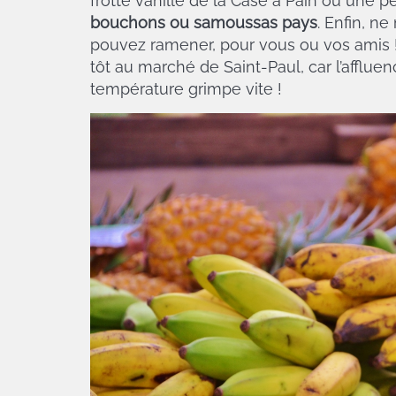
frotté vanille de la Case à Pain ou une 
bouchons ou samoussas pays
. Enfin, n
pouvez ramener, pour vous ou vos amis 
tôt au marché de Saint-Paul, car l’affluen
température grimpe vite !