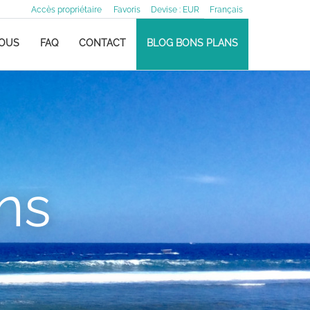
Accès propriétaire
Favoris
Devise :
EUR
Français
NOUS
FAQ
CONTACT
BLOG BONS PLANS
ns