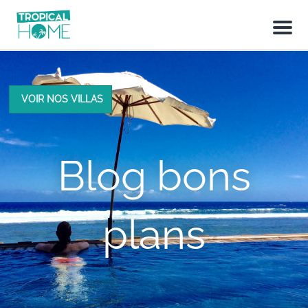
M
e
n
u
VOIR NOS VILLAS
Blog bons
plans