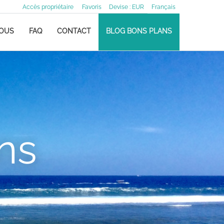
Accès propriétaire
Favoris
Devise :
EUR
Français
NOUS
FAQ
CONTACT
BLOG BONS PLANS
ns