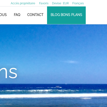
Accès propriétaire
Favoris
Devise :
EUR
Français
NOUS
FAQ
CONTACT
BLOG BONS PLANS
ns