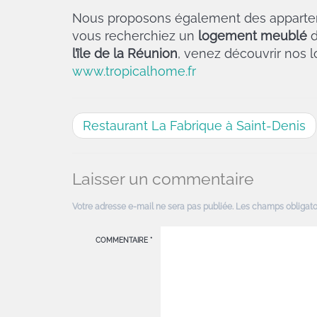
Nous proposons également des appart
vous recherchiez un
logement meublé
d
l’île de la Réunion
, venez découvrir nos l
www.tropicalhome.fr
Restaurant La Fabrique à Saint-Denis
Laisser un commentaire
Votre adresse e-mail ne sera pas publiée.
Les champs obligato
COMMENTAIRE
*