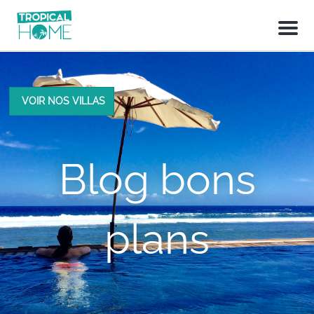
M
e
n
u
VOIR NOS VILLAS
Blog bons
plans