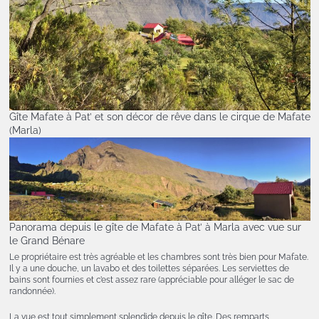
Gîte Mafate à Pat’ et son décor de rêve dans le cirque de Mafate
(Marla)
Panorama depuis le gîte de Mafate à Pat’ à Marla avec vue sur
le Grand Bénare
Le propriétaire est très agréable et les chambres sont très bien pour Mafate.
Il y a une douche, un lavabo et des toilettes séparées. Les serviettes de
bains sont fournies et c’est assez rare (appréciable pour alléger le sac de
randonnée).
La vue est tout simplement splendide depuis le gîte. Des remparts