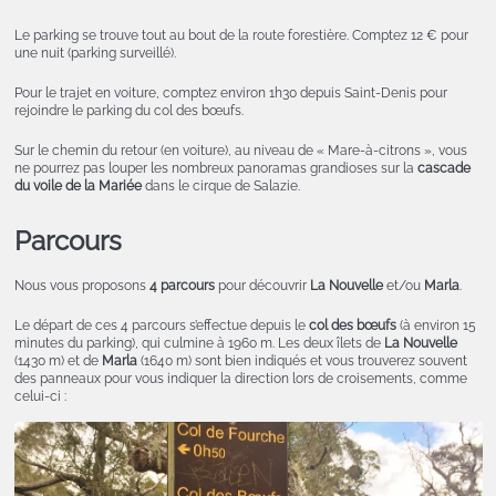
Le parking se trouve tout au bout de la route forestière. Comptez 12 € pour
une nuit (parking surveillé).
Pour le trajet en voiture, comptez environ 1h30 depuis Saint-Denis pour
rejoindre le parking du col des bœufs.
Sur le chemin du retour (en voiture), au niveau de « Mare-à-citrons », vous
ne pourrez pas louper les nombreux panoramas grandioses sur la
cascade
du voile de la Mariée
dans le cirque de Salazie.
Parcours
Nous vous proposons
4 parcours
pour découvrir
La Nouvelle
et/ou
Marla
.
Le départ de ces 4 parcours s’effectue depuis le
col des bœufs
(à environ 15
minutes du parking), qui culmine à 1960 m. Les deux îlets de
La Nouvelle
(1430 m) et de
Marla
(1640 m) sont bien indiqués et vous trouverez souvent
des panneaux pour vous indiquer la direction lors de croisements, comme
celui-ci :