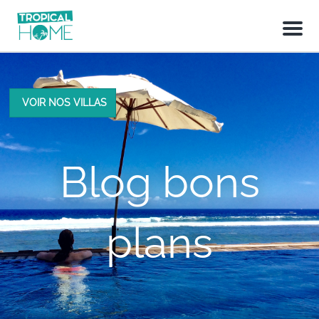
M
e
n
u
VOIR NOS VILLAS
Blog bons
plans