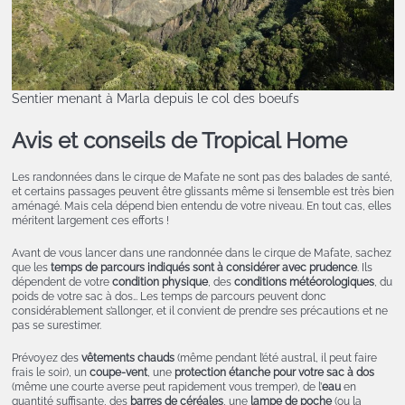
Sentier menant à Marla depuis le col des boeufs
Avis et conseils de Tropical Home
Les randonnées dans le cirque de Mafate ne sont pas des balades de santé,
et certains passages peuvent être glissants même si l’ensemble est très bien
aménagé. Mais cela dépend bien entendu de votre niveau. En tout cas, elles
méritent largement ces efforts !
Avant de vous lancer dans une randonnée dans le cirque de Mafate, sachez
que les
temps de parcours indiqués sont à considérer avec prudence
. Ils
dépendent de votre
condition physique
, des
conditions météorologiques
, du
poids de votre sac à dos… Les temps de parcours peuvent donc
considérablement s’allonger, et il convient de prendre ses précautions et ne
pas se surestimer.
Prévoyez des
vêtements chauds
(même pendant l’été austral, il peut faire
frais le soir), un
coupe-vent
, une
protection étanche pour votre sac à dos
(même une courte averse peut rapidement vous tremper), de l’
eau
en
quantité suffisante, des
barres de céréales
, une
lampe de poche
(ou la