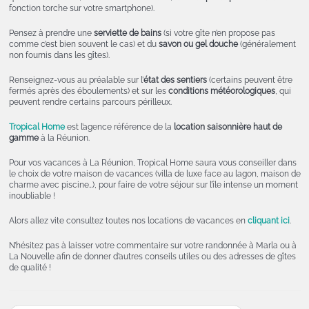
fonction torche sur votre smartphone).
Pensez à prendre une
serviette de bains
(si votre gîte n’en propose pas
comme c’est bien souvent le cas) et du
savon ou gel douche
(généralement
non fournis dans les gîtes).
Renseignez-vous au préalable sur l’
état des sentiers
(certains peuvent être
fermés après des éboulements) et sur les
conditions météorologiques
, qui
peuvent rendre certains parcours périlleux.
Tropical Home
est l’agence référence de la
location saisonnière haut de
gamme
à la Réunion.
Pour vos vacances à La Réunion, Tropical Home saura vous conseiller dans
le choix de votre maison de vacances (villa de luxe face au lagon, maison de
charme avec piscine…), pour faire de votre séjour sur l’île intense un moment
inoubliable !
Alors allez vite consultez toutes nos locations de vacances en
cliquant ici
.
N’hésitez pas à laisser votre commentaire sur votre randonnée à Marla ou à
La Nouvelle afin de donner d’autres conseils utiles ou des adresses de gîtes
de qualité !