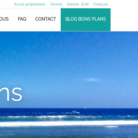
Accès propriétaire
Favoris
Devise :
EUR
Français
NOUS
FAQ
CONTACT
BLOG BONS PLANS
ns