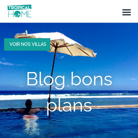
M
e
n
u
VOIR NOS VILLAS
Blog bons
plans