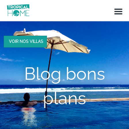
M
e
n
u
VOIR NOS VILLAS
Blog bons
plans