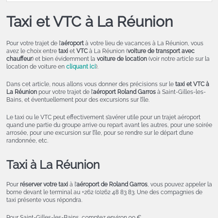
Taxi et VTC à La Réunion
Pour votre trajet de l’
aéroport
à votre lieu de vacances à La Réunion, vous
avez le choix entre
taxi
et
VTC
à La Réunion (
voiture de transport avec
chauffeur
) et bien évidemment la
voiture de location
(voir notre article sur la
location de voiture en
cliquant ici
).
Dans cet article, nous allons vous donner des précisions sur le
taxi et VTC à
La Réunion
pour votre trajet de l’
aéroport Roland Garros
à Saint-Gilles-les-
Bains, et éventuellement pour des excursions sur l’île.
Le taxi ou le VTC peut effectivement s’avérer utile pour un trajet aéroport
quand une partie du groupe arrive ou repart avant les autres, pour une soirée
arrosée, pour une excursion sur l’île, pour se rendre sur le départ d’une
randonnée, etc.
Taxi à La Réunion
Pour
réserver votre taxi
à l’
aéroport de Roland Garros
, vous pouvez appeler la
borne devant le terminal au +262 (0)262 48 83 83. Une des compagnies de
taxi présente vous répondra.
Pour Saint-Gilles-les-Bains, comptez environ 90 €.