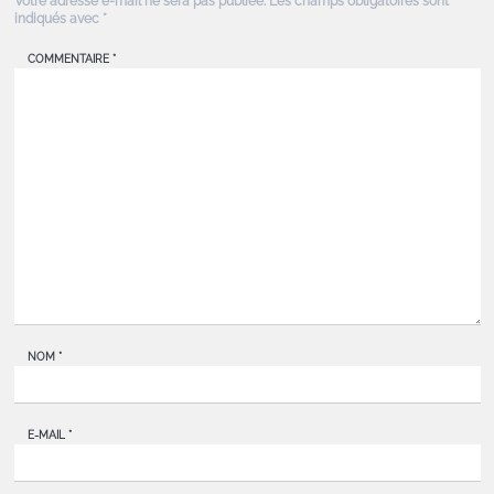
Votre adresse e-mail ne sera pas publiée.
Les champs obligatoires sont
indiqués avec
*
COMMENTAIRE
*
NOM
*
E-MAIL
*