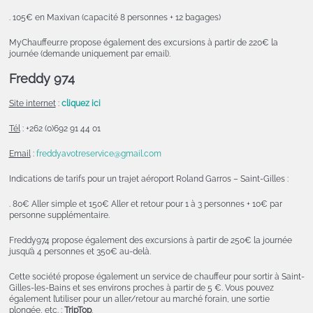
. 105€ en Maxivan (capacité 8 personnes + 12 bagages)
MyChauffeur.re propose également des excursions à partir de 220€ la
journée (demande uniquement par email).
Freddy 974
Site internet
:
cliquez ici
Tél
: +262 (0)692 91 44 01
Email
:
freddyavotreservice@gmail.com
Indications de tarifs pour un trajet aéroport Roland Garros – Saint-Gilles :
. 80€ Aller simple et 150€ Aller et retour pour 1 à 3 personnes + 10€ par
personne supplémentaire.
Freddy974 propose également des excursions à partir de 250€ la journée
jusqu’à 4 personnes et 350€ au-delà.
Cette société propose également un service de chauffeur pour sortir à Saint-
Gilles-les-Bains et ses environs proches à partir de 5 €. Vous pouvez
également l’utiliser pour un aller/retour au marché forain, une sortie
plongée, etc. :
TripTop
.