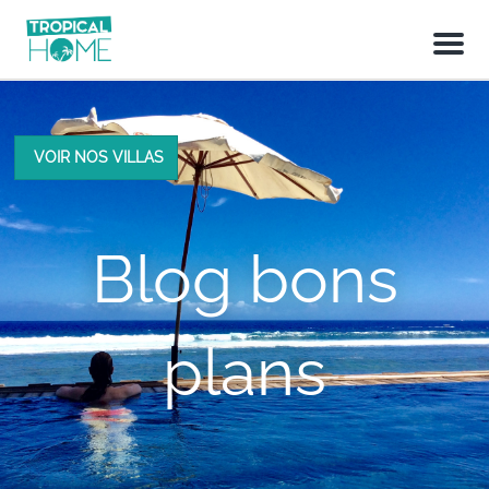
M
e
n
u
VOIR NOS VILLAS
Blog bons
plans