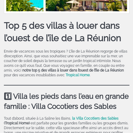
Top 5 des villas à louer dans
l’ouest de l’île de La Réunion
Envie de vacances sous les tropiques ? L’île de La Réunion regorge de villas
d’exception. Ainsi, que vous souhaitiez une vue imprenable sur la mer, un
coucher de soleil depuis la terrasse ou un jardin tropical intimiste. Nous
avons ce qu’il vous faut. Que vous voyagiez en famille, en couple ou entre
amis, voici
notre top 5 des villas à louer dans l’ouest de l’île de La Réunion
pour des vacances inoubliables avec
Tropical Home
.
1️⃣ Villa les pieds dans l’eau en grande
famille : Villa Cocotiers des Sables
Tout d’abord, située à La Saline les Bains,
la Villa Cocotiers des Sables
(Tropical Home)
est parfaite pour les grandes familles ou les groupes d’amis.
Directement sur le sable, cette villa spacieuse offre ainsi un accès direct au
lagon, une piscine privative et de grands espaces extérieurs pour profiter