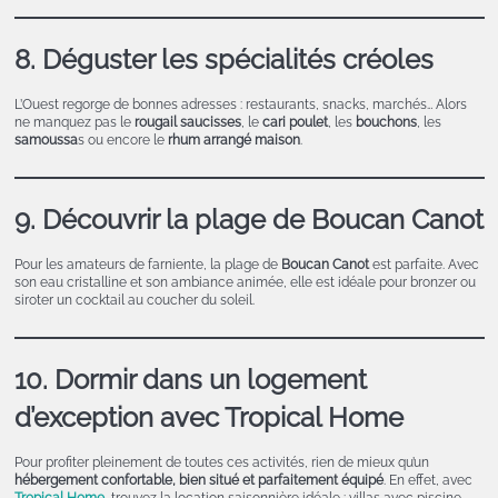
8. Déguster les spécialités créoles
L’Ouest regorge de bonnes adresses : restaurants, snacks, marchés… Alors
ne manquez pas le
rougail saucisses
, le
cari poulet
, les
bouchons
, les
samoussa
s ou encore le
rhum arrangé maison
.
9. Découvrir la plage de Boucan Canot
Pour les amateurs de farniente, la plage de
Boucan Canot
est parfaite. Avec
son eau cristalline et son ambiance animée, elle est idéale pour bronzer ou
siroter un cocktail au coucher du soleil.
10. Dormir dans un logement
d’exception avec Tropical Home
Pour profiter pleinement de toutes ces activités, rien de mieux qu’un
hébergement confortable, bien situé et parfaitement équipé
. En effet, avec
Tropical Home
, trouvez la location saisonnière idéale : villas avec piscine,