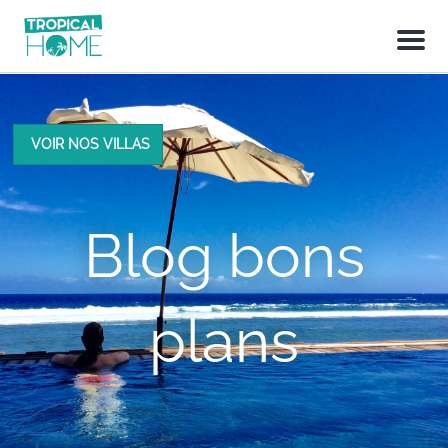
M
e
n
u
VOIR NOS VILLAS
Blog bons
plans