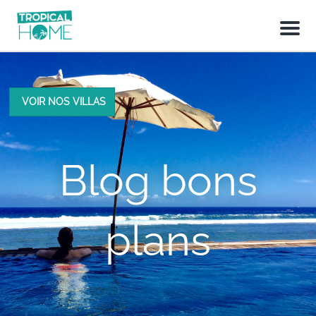
M
e
n
u
VOIR NOS VILLAS
Blog bons
plans